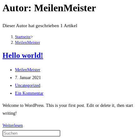
Autor:
MeilenMeister
Dieser Autor hat geschrieben 1 Artikel
Startseite
>
MeilenMeister
Hello world!
Beitrags-
MeilenMeister
Autor:
Beitrag
7. Januar 2021
veröffentlicht:
Beitrags-
Uncategorized
Kategorie:
Beitrags-
Ein Kommentar
Kommentare:
Welcome to WordPress. This is your first post. Edit or delete it, then start
writing!
Hello
Weiterlesen
world!