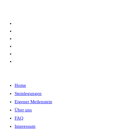
Zum
Brandiser Meile
Inhalt
springen
Home
Steinlegungen
Eigener Meilenstein
Über uns
FAQ
Impressum
Menü
Schließen
Home
Steinlegungen
Eigener Meilenstein
Über uns
FAQ
Impressum